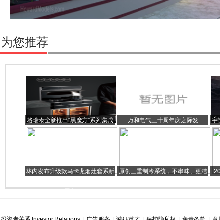
为您推荐
格瑞泰全新推出“黑魔方”系列集成
万和电气三十周年庆之际发
宇
灶，深度融合产品功能及生活美学
布“121”梦想战略：坚定做大厨房和
卫浴两大空间
林内发布升级款马卡龙烟灶套系新
原创三重制冷系统，不串味、更洁
2
品：升级体感控烟，打造智能健康
净
面
厨房
投资者关系 Investor Relations
|
广告服务
|
诚征英才
|
保护隐私权
|
免责条款
|
意