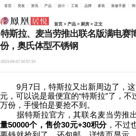
首页
突发
资讯
产品
设计
工装
品牌
家装
装修手册
商
首页
>
产品
>
厨房
> 正文
特斯拉、麦当劳推出联名版满电赛博
份，奥氏体型不锈钢
2023-09-07 00:57:10
9月7日，特斯拉又出新周边了，这回
元，可以说是最便宜的“特斯拉”了，不
万份，手慢怕是要抢不到。
据特斯拉官方，其联名麦当劳推出
量50000个，售价30元+30积分
，不过
要钱就抢到了，还包邮，详情页显示